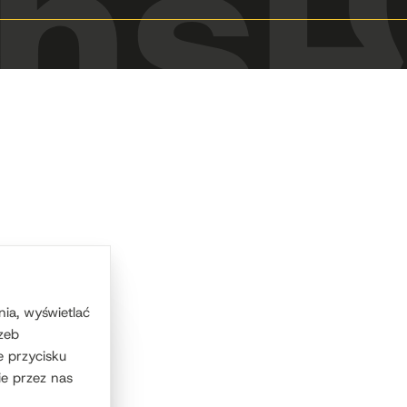
ia, wyświetlać
zeb
e przycisku
e przez nas